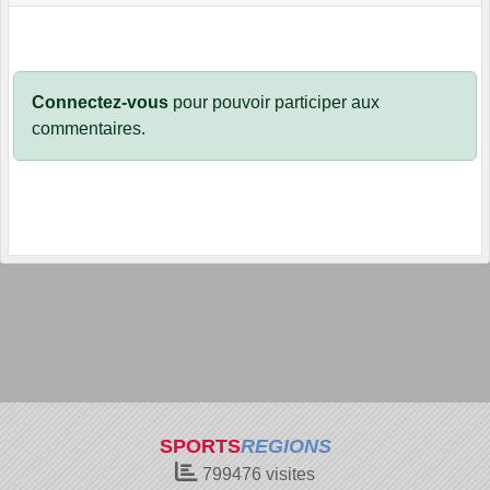
Connectez-vous
pour pouvoir participer aux
commentaires.
SPORTS
REGIONS
799476
visites