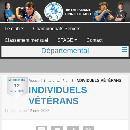
Panneau de gestion des cookies
Le club
Championnats Seniors
Classement mensuel
STAGE
Contact
Départemental
Le
dimanche
Accueil
INDIVIDUELS VÉTÉRANS
12
INDIVIDUELS
NOV.
2023
VÉTÉRANS
Le
dimanche
12
nov.
2023