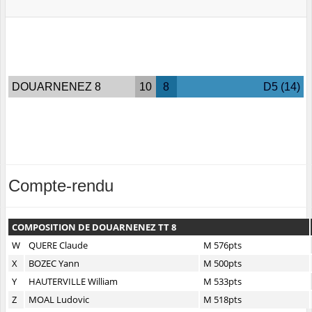
DOUARNENEZ 8
10
8
D5 (14)
Compte-rendu
COMPOSITION DE DOUARNENEZ TT 8
W
QUERE Claude
M 576pts
X
BOZEC Yann
M 500pts
Y
HAUTERVILLE William
M 533pts
Z
MOAL Ludovic
M 518pts