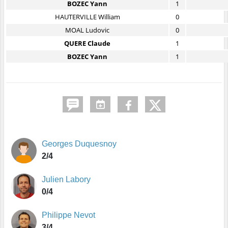
BOZEC Yann
1
HAUTERVILLE William
0
MOAL Ludovic
0
QUERE Claude
1
BOZEC Yann
1
Georges Duquesnoy
2/4
Julien Labory
0/4
Philippe Nevot
3/4