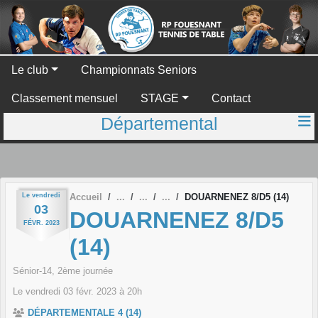
Panneau de gestion des cookies
Le club
Championnats Seniors
Classement mensuel
STAGE
Contact
Départemental
Le
vendredi
Accueil
DOUARNENEZ 8/D5 (14)
03
DOUARNENEZ 8/D5
FÉVR.
2023
(14)
Sénior-14, 2ème journée
Le
vendredi
03
févr.
2023
à 20h
DÉPARTEMENTALE 4 (14)