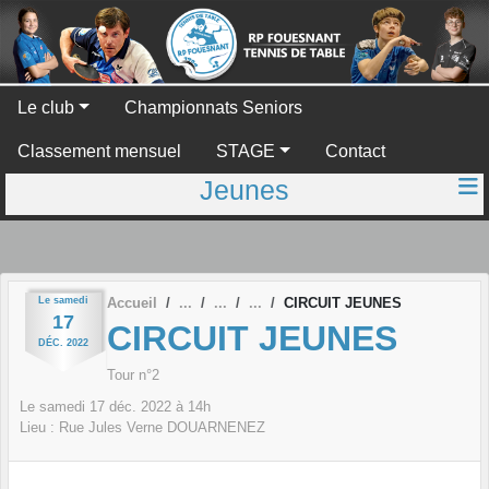
Panneau de gestion des cookies
Le club
Championnats Seniors
Classement mensuel
STAGE
Contact
Jeunes
Le
samedi
Accueil
CIRCUIT JEUNES
17
CIRCUIT JEUNES
DÉC.
2022
Tour n°2
Le
samedi
17
déc.
2022
à 14h
Lieu :
Rue Jules Verne
DOUARNENEZ