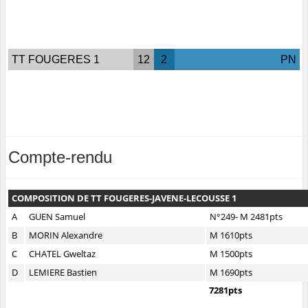
TT FOUGERES 1
12
2
PN
Compte-rendu
COMPOSITION DE TT FOUGERES-JAVENE-LECOUSSE 1
A
GUEN Samuel
N°249- M 2481pts
B
MORIN Alexandre
M 1610pts
C
CHATEL Gweltaz
M 1500pts
D
LEMIERE Bastien
M 1690pts
7281pts