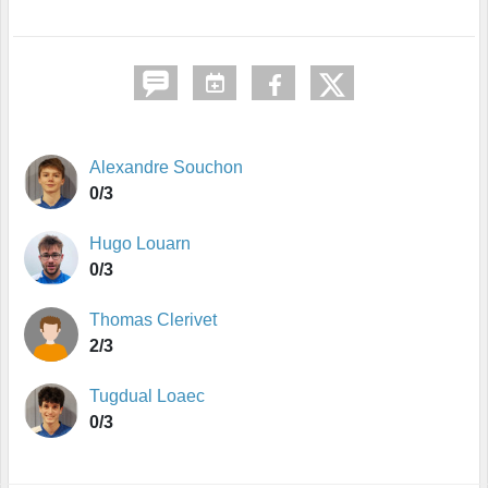
Alexandre Souchon
0/3
Hugo Louarn
0/3
Thomas Clerivet
2/3
Tugdual Loaec
0/3