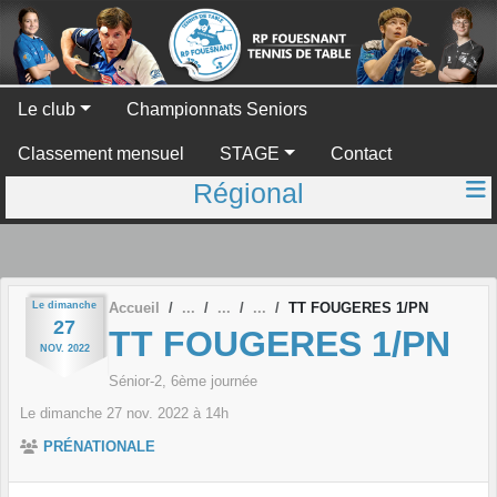
Panneau de gestion des cookies
Le club
Championnats Seniors
Classement mensuel
STAGE
Contact
Régional
Le
dimanche
Accueil
TT FOUGERES 1/PN
27
TT FOUGERES 1/PN
NOV.
2022
Sénior-2, 6ème journée
Le
dimanche
27
nov.
2022
à 14h
PRÉNATIONALE