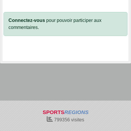
Connectez-vous
pour pouvoir participer aux
commentaires.
SPORTS
REGIONS
799356
visites