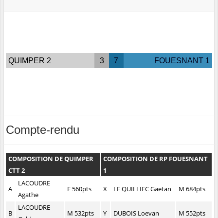
QUIMPER 2
3
7
FOUESNANT 1
Compte-rendu
COMPOSITION DE QUIMPER
COMPOSITION DE RP FOUESNANT
CTT 2
1
LACOUDRE
A
F 560pts
X
LE QUILLIEC Gaetan
M 684pts
Agathe
LACOUDRE
B
M 532pts
Y
DUBOIS Loevan
M 552pts