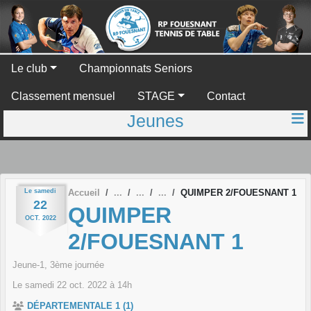
Panneau de gestion des cookies
Le club
Championnats Seniors
Classement mensuel
STAGE
Contact
Jeunes
Le
samedi
Accueil
QUIMPER 2/FOUESNANT 1
22
QUIMPER
OCT.
2022
2/FOUESNANT 1
Jeune-1, 3ème journée
Le
samedi
22
oct.
2022
à 14h
DÉPARTEMENTALE 1 (1)