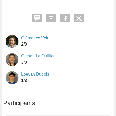
Clémence Velut
2/3
Gaetan Le Quilliec
3/3
Loevan Dubois
1/3
Participants