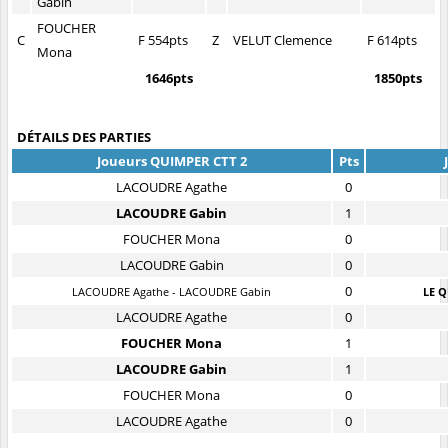
Gabin
FOUCHER
C
F 554pts
Z
VELUT Clemence
F 614pts
Mona
1646pts
1850pts
DÉTAILS DES PARTIES
Joueurs QUIMPER CTT 2
Pts
LACOUDRE Agathe
0
LACOUDRE Gabin
1
FOUCHER Mona
0
LACOUDRE Gabin
0
0
LACOUDRE Agathe - LACOUDRE Gabin
LE Q
LACOUDRE Agathe
0
FOUCHER Mona
1
LACOUDRE Gabin
1
FOUCHER Mona
0
LACOUDRE Agathe
0