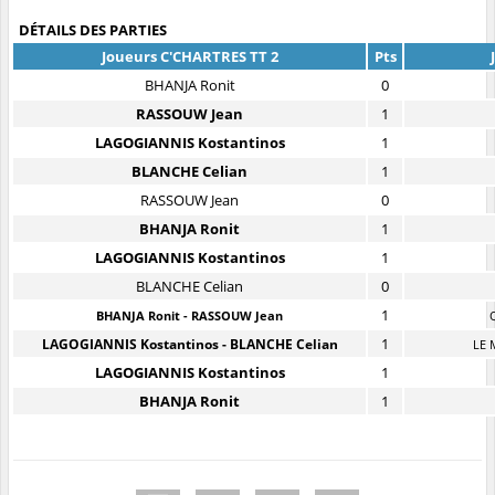
DÉTAILS DES PARTIES
Joueurs C'CHARTRES TT 2
Pts
BHANJA Ronit
0
RASSOUW Jean
1
LAGOGIANNIS Kostantinos
1
BLANCHE Celian
1
RASSOUW Jean
0
BHANJA Ronit
1
LAGOGIANNIS Kostantinos
1
BLANCHE Celian
0
1
BHANJA Ronit - RASSOUW Jean
1
LAGOGIANNIS Kostantinos - BLANCHE Celian
LE 
LAGOGIANNIS Kostantinos
1
BHANJA Ronit
1