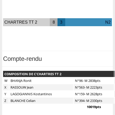
CHARTRES TT 2
8
3
N2
Compte-rendu
COMPOSITION DE C'CHARTRES TT 2
W
BHANJA Ronit
N°96- M 2838pts
X
RASSOUW Jean
N°563- M 2223pts
Y
LAGOGIANNIS Kostantinos
N°159- M 2628pts
Z
BLANCHE Celian
N°394- M 2330pts
10019pts