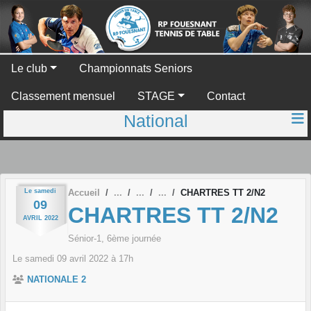
Panneau de gestion des cookies
Le club
Championnats Seniors
Classement mensuel
STAGE
Contact
National
Le
samedi
Accueil
CHARTRES TT 2/N2
09
CHARTRES TT 2/N2
AVRIL
2022
Sénior-1, 6ème journée
Le
samedi
09
avril
2022
à 17h
NATIONALE 2