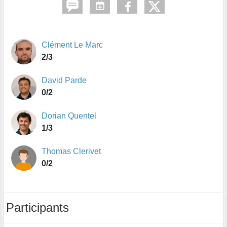
Clément Le Marc
2/3
David Parde
0/2
Dorian Quentel
1/3
Thomas Clerivet
0/2
Participants