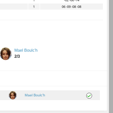
1
-02 -06 -14
1
06 -09 -08 -08
Mael Boulc'h
2/3
Mael Boulc'h