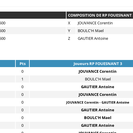
COMPOSITION DE RP FOUESNANT 
500
X
JOUVANCE Corentin
500
Y
BOULC'H Mael
500
Z
GAUTIER Antoine
Pts
Joueurs RP FOUESNANT 3
0
JOUVANCE Corentin
1
BOULC'H Mael
0
GAUTIER Antoine
0
JOUVANCE Corentin
0
JOUVANCE Corentin - GAUTIER Antoine
0
GAUTIER Antoine
0
BOULC'H Mael
0
GAUTIER Antoine