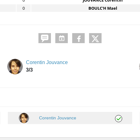
0
JOUVANCE Corentin
0
BOULC'H Mael
Corentin Jouvance
3/3
Corentin Jouvance