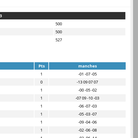
3
500
500
527
Pts
manches
1
-01 -07 -05
0
-13 09 07 07
1
-00 -05 -02
1
-07 09 -10 -03
1
-06 -07 -03
1
-05 -03 -07
1
-09 -04 -06
1
-02 -06 -08