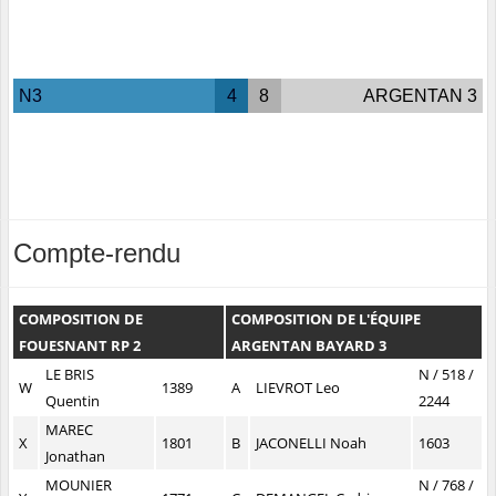
N3
4
8
ARGENTAN 3
Compte-rendu
COMPOSITION DE
COMPOSITION DE L'ÉQUIPE
FOUESNANT RP 2
ARGENTAN BAYARD 3
LE BRIS
N / 518 /
W
1389
A
LIEVROT Leo
Quentin
2244
MAREC
X
1801
B
JACONELLI Noah
1603
Jonathan
MOUNIER
N / 768 /