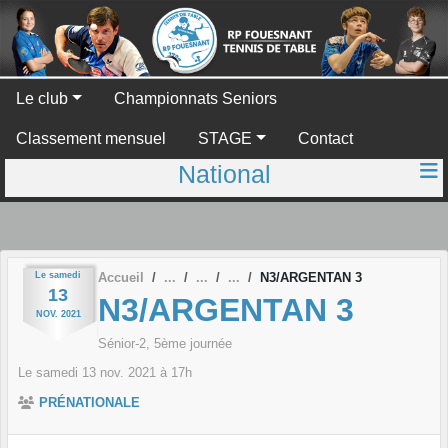
Panneau de gestion des cookies
Le club
Championnats Seniors
Classement mensuel
STAGE
Contact
National
Le
samedi
Accueil
N3/ARGENTAN 3
13
N3/ARGENTAN 3
NOV.
2021
Sénior-2, 5ème journée
Le
samedi
13
nov.
2021
à 17h
PRÉNATIONALE