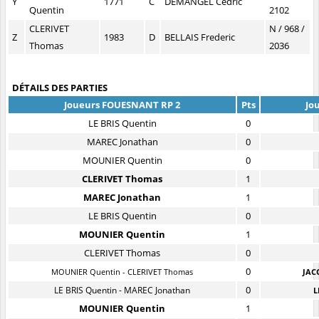
Y
1771
C
DEMANGEL Cedric
Quentin
2102
CLERIVET
N / 968 /
Z
1983
D
BELLAIS Frederic
Thomas
2036
DÉTAILS DES PARTIES
Joueurs FOUESNANT RP 2
Pts
Jo
LE BRIS Quentin
0
MAREC Jonathan
0
MOUNIER Quentin
0
CLERIVET Thomas
1
MAREC Jonathan
1
LE BRIS Quentin
0
MOUNIER Quentin
1
CLERIVET Thomas
0
0
MOUNIER Quentin - CLERIVET Thomas
JAC
0
LE BRIS Quentin - MAREC Jonathan
L
MOUNIER Quentin
1