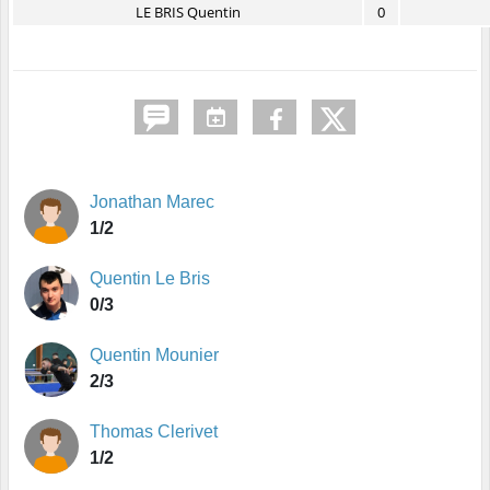
LE BRIS Quentin
0
Jonathan Marec
1/2
Quentin Le Bris
0/3
Quentin Mounier
2/3
Thomas Clerivet
1/2