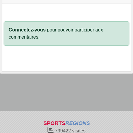
Connectez-vous
pour pouvoir participer aux
commentaires.
SPORTS
REGIONS
799422
visites