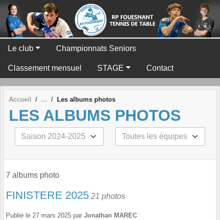
Panneau de gestion des cookies
Le club
Championnats Seniors
Classement mensuel
STAGE
Contact
Accueil
Les albums photos
LES ALBUMS PHOTOS
7 albums photo
FINISTERE 2025
21 photos
Publié le
27 mars 2025
par
Jonathan MAREC